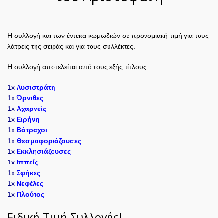
Η συλλογή και των έντεκα κωμωδιών σε προνομιακή τιμή για τους
λάτρεις της σειράς και για τους συλλέκτες.
Η συλλογή αποτελείται από τους εξής τίτλους:
1x
Λυσιστράτη
1x
Όρνιθες
1x
Aχαρνείς
1x
Ειρήνη
1x
Βάτραχοι
1x
Θεσμοφοριάζουσες
1x
Εκκλησιάζουσες
1x
Ιππείς
1x
Σφήκες
1x
Νεφέλες
1x
Πλούτος
Ειδική Τιμή Συλλογής!