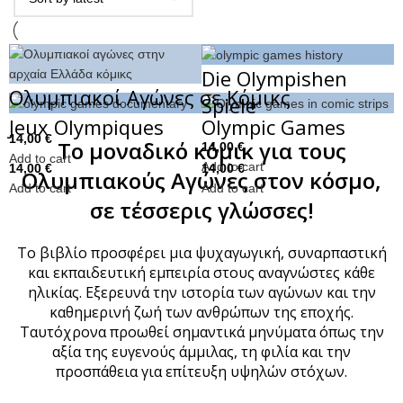
Die Olympishen
Ολυμπιακοί Αγώνες σε Κόμικς
Spiele
Jeux Olympiques
Olympic Games
14,00
€
Το μοναδικό κόμικ για τους
14,00
€
Add to cart
Add to cart
14,00
€
14,00
€
Ολυμπιακούς Αγώνες στον κόσμο,
Add to cart
Add to cart
σε τέσσερις γλώσσες!
Το βιβλίο προσφέρει μια ψυχαγωγική, συναρπαστική
και εκπαιδευτική εμπειρία στους αναγνώστες κάθε
ηλικίας. Εξερευνά την ιστορία των αγώνων και την
καθημερινή ζωή των ανθρώπων της εποχής.
Ταυτόχρονα προωθεί σημαντικά μηνύματα όπως την
αξία της ευγενούς άμμιλας, τη φιλία και την
προσπάθεια για επίτευξη υψηλών στόχων.