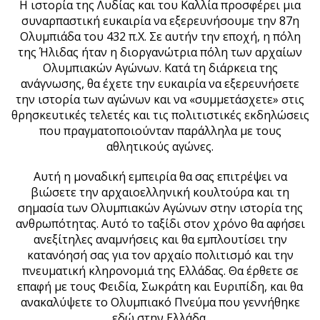
Η ιστορία της Λυδίας και του Καλλία προσφέρει μια
συναρπαστική ευκαιρία να εξερευνήσουμε την 87η
Ολυμπιάδα του 432 π.Χ. Σε αυτήν την εποχή, η πόλη
της Ήλιδας ήταν η διοργανώτρια πόλη των αρχαίων
Ολυμπιακών Αγώνων. Κατά τη διάρκεια της
ανάγνωσης, θα έχετε την ευκαιρία να εξερευνήσετε
την ιστορία των αγώνων και να «συμμετάσχετε» στις
θρησκευτικές τελετές και τις πολιτιστικές εκδηλώσεις
που πραγματοποιούνταν παράλληλα με τους
αθλητικούς αγώνες.
Αυτή η μοναδική εμπειρία θα σας επιτρέψει να
βιώσετε την αρχαιοελληνική κουλτούρα και τη
σημασία των Ολυμπιακών Αγώνων στην ιστορία της
ανθρωπότητας. Αυτό το ταξίδι στον χρόνο θα αφήσει
ανεξίτηλες αναμνήσεις και θα εμπλουτίσει την
κατανόησή σας για τον αρχαίο πολιτισμό και την
πνευματική κληρονομιά της Ελλάδας. Θα έρθετε σε
επαφή με τους Φειδία, Σωκράτη και Ευριπίδη, και θα
ανακαλύψετε το Ολυμπιακό Πνεύμα που γεννήθηκε
εδώ στην Ελλάδα.