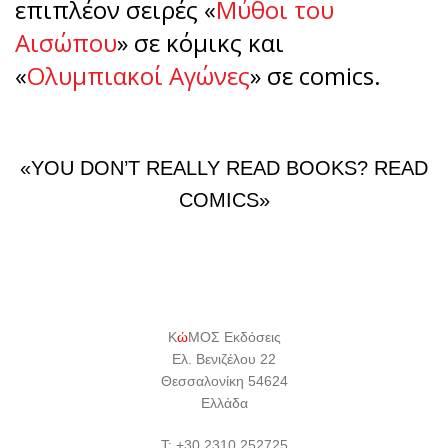
επιπλέον σειρές «
Μύθοι του
Αισώπου
»
σε κόμικς και
«
Ολυμπιακοί Αγώνες
»
σε comics.
«YOU DON’T REALLY READ BOOKS? READ
COMICS»
Κ
ώ
ΜΟΣ Εκδόσεις
Ελ. Βενιζέλου 22
Θεσσαλονίκη 54624
Ελλάδα
Τ: +30 2310 252725