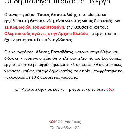
Οι δημιουργοί πίσω από το έργο
Ο σεναριογράφος
Τάσος Αποστολίδης
, ο οποίος ζει και
εργάζεται στη Θεσσαλονίκη, είναι γνωστός για τις διασκευές των
11 Κωμωδιών του Αριστοφάνη
, την Οδύσσεια, και τους
Ολυμπιακούς αγώνες στην Αρχαία Ελλάδα
,
τα έργα του που
έχουν μεταφραστεί σε πέντε γλώσσες.
Ο εικονογράφος,
Αλέκος Παπαδάτος
, κατοικεί στην Αθήνα και
διδάσκει κινούμενο σχέδιο. Αποτελεί συντελεστής του Logicomix,
έργου το οποίο μεταφράστηκε και κυκλοφορεί σε 29 διαφορετικές
γλώσσες, καθώς και της Δημοκρατίας, το οποίο μεταφράστηκε και
κυκλοφορεί σε 10 διαφορετικές γλώσσες.
Ο «Αριστοτέλης» σε κόμικς – μπορείτε να το δείτε
εδώ
Κ
ώ
ΜΟΣ Εκδόσεις
Ελ. Βενιζέλου 22