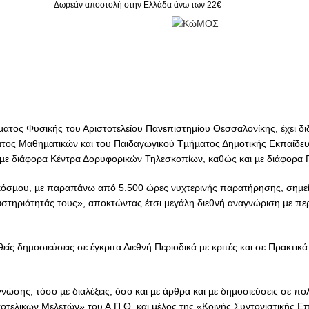
Δωρεάν αποστολή στην Ελλάδα άνω των 22€
τος Φυσικής του Αριστοτελείου Πανεπιστηµίου Θεσσαλονίκης, έχει δι
τος Μαθηµατικών και του Παιδαγωγικού Τµήµατος Δηµοτικής Εκπαίδευσ
ε διάφορα Κέντρα Δορυφορικών Τηλεσκοπίων, καθώς και µε διάφορα Πα
κόσµου, µε παραπάνω από 5.500 ώρες νυχτερινής παρατήρησης, σηµείω
αστηριότητάς τους», αποκτώντας έτσι µεγάλη διεθνή αναγνώριση µε π
ς δηµοσιεύσεις σε έγκριτα Διεθνή Περιοδικά µε κριτές και σε Πρακτικά 
ώσης, τόσο µε διαλέξεις, όσο και µε άρθρα και µε δηµοσιεύσεις σε πολλ
οτελικών Μελετών» του Α.Π.Θ. και µέλος της «Κοινής Συντονιστικής 