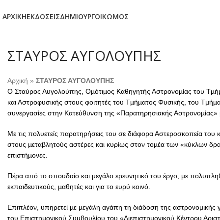
ΑΡΧΙΚΗ
ΕΚΔΟΣΕΙΣ
ΔΗΜΙΟΥΡΓΟΙ
ΚΏΜΟΣ
ΣΤΑΥΡΟΣ ΑΥΓΟΛΟΥΠΗΣ
Αρχική
»
ΣΤΑΥΡΟΣ ΑΥΓΟΛΟΥΠΗΣ
Ο Σταύρος Αυγολούπης, Οµότιµος Καθηγητής Αστρονοµίας του Τµήµα
και Αστροφυσικής στους φοιτητές του Τµήµατος Φυσικής, του Τµήµα
συνεργασίες στην Κατεύθυνση της «Παρατηρησιακής Αστρονοµίας» µ
Με τις πολυετείς παρατηρήσεις του σε διάφορα Αστεροσκοπεία του 
στους µεταβλητούς αστέρες και κυρίως στον τοµέα των «κύκλων δρ
επιστήµονες.
Πέρα από το σπουδαίο και µεγάλο ερευνητικό του έργο, µε πολυπληθεί
εκπαιδευτικούς, µαθητές και για το ευρύ κοινό.
Επιπλέον, υπηρετεί µε µεγάλη αγάπη τη διάδοση της αστρονοµικής γν
του Επιστηµονικού Συµβουλίου του «Διεπιστηµονικού Κέντρου Αριστ