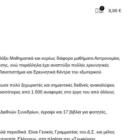
0
0,00
€
δάξει Μαθηµατικά και κυρίως διάφορα µαθήµατα Αστρονοµίας
ης, ενώ παράλληλα έχει αναπτύξει πολλές ερευνητικές
νεπιστήµια και Ερευνητικά Κέντρα του εξωτερικού.
σε πολύ ξεχωριστές και σηµαντικές διεθνείς ανακαλύψεις
ερισσότερες από 1.500 αναφορές στο έργο του από άλλους
Διεθνών Συνεδρίων, έγραψε και 17 βιβλία για φοιτητές,
ά περιοδικά. Είναι Γενικός Γραµµατέας του Δ.Σ. και µέλος
Επιτροπής Ελέγχου», στα πλαίσια του «Συµφώνου